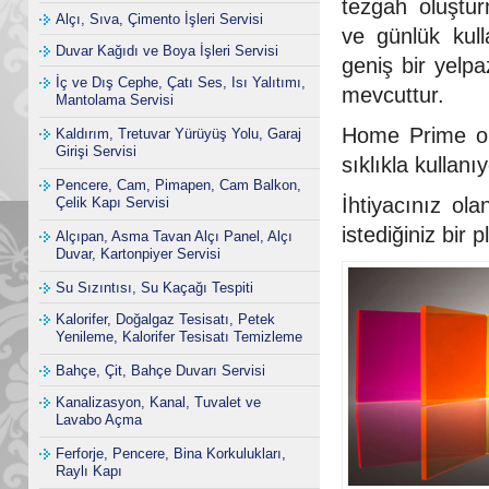
tezgah oluştur
Alçı, Sıva, Çimento İşleri Servisi
ve günlük kul
Duvar Kağıdı ve Boya İşleri Servisi
geniş bir yelp
İç ve Dış Cephe, Çatı Ses, Isı Yalıtımı,
mevcuttur.
Mantolama Servisi
Home Prime ola
Kaldırım, Tretuvar Yürüyüş Yolu, Garaj
Girişi Servisi
sıklıkla kullanı
Pencere, Cam, Pimapen, Cam Balkon,
İhtiyacınız ol
Çelik Kapı Servisi
istediğiniz bir 
Alçıpan, Asma Tavan Alçı Panel, Alçı
Duvar, Kartonpiyer Servisi
Su Sızıntısı, Su Kaçağı Tespiti
Kalorifer, Doğalgaz Tesisatı, Petek
Yenileme, Kalorifer Tesisatı Temizleme
Bahçe, Çit, Bahçe Duvarı Servisi
Kanalizasyon, Kanal, Tuvalet ve
Lavabo Açma
Ferforje, Pencere, Bina Korkulukları,
Raylı Kapı